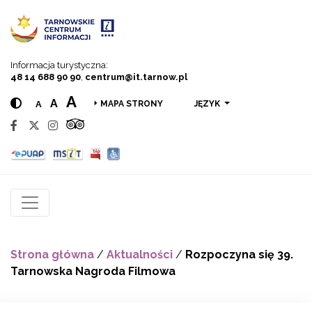
Przejdź do menu
Przejdź do treści
Przejdź do wyszukiwarki
Informacja turystyczna:
48 14 688 90 90
,
centrum@it.tarnow.pl
A
A
A
JĘZYK
MAPA STRONY
Strona główna
/
Aktualności
/
Rozpoczyna się 39.
Tarnowska Nagroda Filmowa