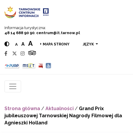
Przejdź do menu
Przejdź do treści
Przejdź do wyszukiwarki
Informacja turystyczna:
48 14 688 90 90
,
centrum@it.tarnow.pl
A
A
A
JĘZYK
MAPA STRONY
Strona główna
/
Aktualności
/
Grand Prix
jubileuszowej Tarnowskiej Nagrody Filmowej dla
Agnieszki Holland