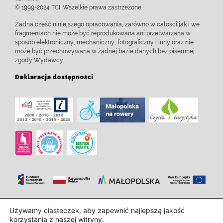
© 1999-2024 TCI. Wszelkie prawa zastrzeżone.
Żadna część niniejszego opracowania, zarówno w całości jak i we
fragmentach nie może być reprodukowana ani przetwarzana w
sposób elektroniczny, mechaniczny, fotograficzny i inny oraz nie
może być przechowywana w żadnej bazie danych bez pisemnej
zgody Wydawcy.
Deklaracja dostępności
Zaprojektowanie i wdrożenie:
InTechHouse.com
Używamy ciasteczek, aby zapewnić najlepszą jakość
korzystania z naszej witryny.