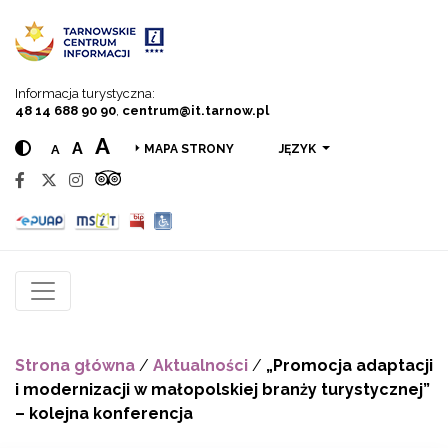
Przejdź do menu
Przejdź do treści
Przejdź do wyszukiwarki
Informacja turystyczna:
48 14 688 90 90
,
centrum@it.tarnow.pl
A
A
A
JĘZYK
MAPA STRONY
Strona główna
/
Aktualności
/
„Promocja adaptacji
i modernizacji w małopolskiej branży turystycznej”
– kolejna konferencja