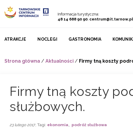
Przejdź do menu
Przejdź do treści
Przejdź do wyszukiwarki
Informacja turystyczna:
48 14 688 90 90
,
centrum@it.tarnow.pl
ATRAKCJE
NOCLEGI
GASTRONOMIA
KOMUNIK
Strona główna
/
Aktualności
/
Firmy tną koszty podr
Firmy tną koszty po
służbowych.
,
, Tagi:
ekonomia
podróż służbowa
23 lutego 2017