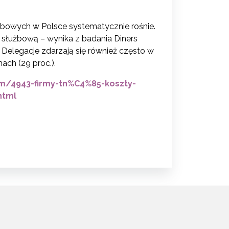
żbowych w Polsce systematycznie rośnie.
 służbową – wynika z badania Diners
. Delegacje zdarzają się również często w
ach (29 proc.).
em/4943-firmy-tn%C4%85-koszty-
html