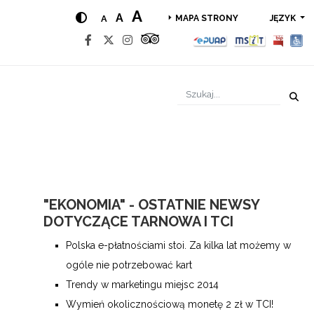
A
A
A
JĘZYK
MAPA STRONY
"EKONOMIA" - OSTATNIE NEWSY
DOTYCZĄCE TARNOWA I TCI
Polska e-płatnościami stoi. Za kilka lat możemy w
ogóle nie potrzebować kart
Trendy w marketingu miejsc 2014
Wymień okolicznościową monetę 2 zł w TCI!