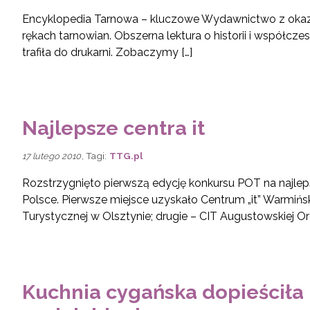
Encyklopedia Tarnowa – kluczowe Wydawnictwo z okazji 
rękach tarnowian. Obszerna lektura o historii i współcz
trafiła do drukarni. Zobaczymy […]
Najlepsze centra it
, Tagi:
TTG.pl
17 lutego 2010
Rozstrzygnięto pierwszą edycję konkursu POT na najlep
Polsce. Pierwsze miejsce uzyskało Centrum „it” Warmińs
Turystycznej w Olsztynie; drugie – CIT Augustowskiej Org
Kuchnia cygańska dopieściła 