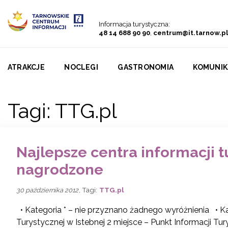
Przejdź do menu
Przejdź do treści
Przejdź do wyszukiwarki
Informacja turystyczna:
48 14 688 90 90
,
centrum@it.tarnow.pl
ATRAKCJE
NOCLEGI
GASTRONOMIA
KOMUNIK
Tagi:
TTG.pl
Najlepsze centra informacji t
nagrodzone
, Tagi:
TTG.pl
30 października 2012
• Kategoria * – nie przyznano żadnego wyróżnienia • Kat
Turystycznej w Istebnej 2 miejsce – Punkt Informacji Tur