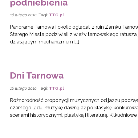
podniebienia
, Tagi:
TTG.pl
16 lutego 2010
Panoramę Tarnowa i okolic oglądali z ruin Zamku Tarnow
Starego Miasta podziwiali z wieży tarnowskiego ratusza
działającym mechanizmem […]
Dni Tarnowa
, Tagi:
TTG.pl
16 lutego 2010
Różnorodność propozycji muzycznych od jazzu począw
czarnego lądu, muzykę dawną aż po klasykę, konkurowa
scenami historycznymi, plastyką i literaturą. Kilkudniowe 