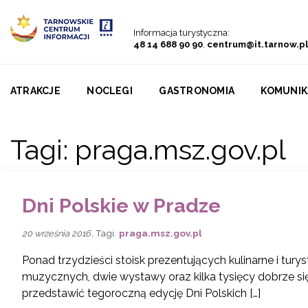
Przejdź do menu
Przejdź do treści
Przejdź do wyszukiwarki
Informacja turystyczna:
48 14 688 90 90
,
centrum@it.tarnow.pl
ATRAKCJE
NOCLEGI
GASTRONOMIA
KOMUNIK
Tagi:
praga.msz.gov.pl
Dni Polskie w Pradze
, Tagi:
praga.msz.gov.pl
20 września 2016
Ponad trzydzieści stoisk prezentujących kulinarne i tury
muzycznych, dwie wystawy oraz kilka tysięcy dobrze si
przedstawić tegoroczną edycję Dni Polskich […]