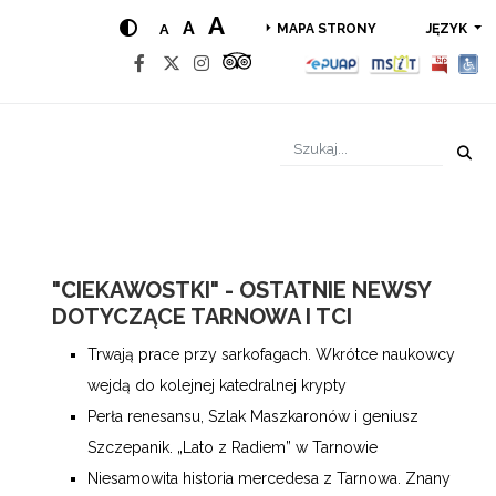
A
A
A
JĘZYK
MAPA STRONY
"CIEKAWOSTKI" - OSTATNIE NEWSY
DOTYCZĄCE TARNOWA I TCI
Trwają prace przy sarkofagach. Wkrótce naukowcy
wejdą do kolejnej katedralnej krypty
Perła renesansu, Szlak Maszkaronów i geniusz
Szczepanik. „Lato z Radiem” w Tarnowie
Niesamowita historia mercedesa z Tarnowa. Znany