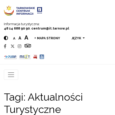
Przejdź do menu
Przejdź do treści
Przejdź do wyszukiwarki
Informacja turystyczna:
48 14 688 90 90
,
centrum@it.tarnow.pl
A
A
A
JĘZYK
MAPA STRONY
Tagi:
Aktualności
Turystyczne