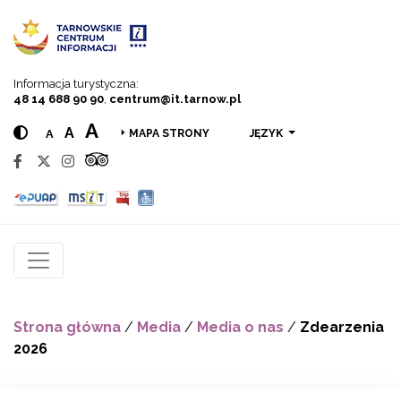
Przejdź do menu
Przejdź do treści
Przejdź do wyszukiwarki
Informacja turystyczna:
48 14 688 90 90
,
centrum@it.tarnow.pl
A
A
A
JĘZYK
MAPA STRONY
Strona główna
/
Media
/
Media o nas
/
Zdearzenia
2026