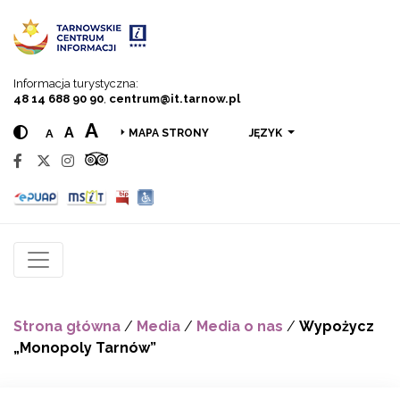
Przejdź do menu
Przejdź do treści
Przejdź do wyszukiwarki
Informacja turystyczna:
48 14 688 90 90
,
centrum@it.tarnow.pl
A
A
A
JĘZYK
MAPA STRONY
Strona główna
/
Media
/
Media o nas
/
Wypożycz
„Monopoly Tarnów”