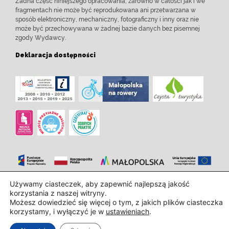
Żadna część niniejszego opracowania, zarówno w całości jak i we
fragmentach nie może być reprodukowana ani przetwarzana w
sposób elektroniczny, mechaniczny, fotograficzny i inny oraz nie
może być przechowywana w żadnej bazie danych bez pisemnej
zgody Wydawcy.
Deklaracja dostępności
Używamy ciasteczek, aby zapewnić najlepszą jakość
Zaprojektowanie i wdrożenie:
InTechHouse.com
korzystania z naszej witryny.
Możesz dowiedzieć się więcej o tym, z jakich plików ciasteczka
korzystamy, i wyłączyć je w
ustawieniach
.