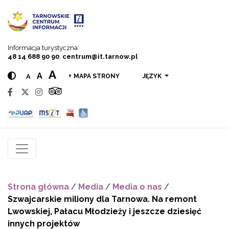
Przejdź do menu
Przejdź do treści
Przejdź do wyszukiwarki
Informacja turystyczna:
48 14 688 90 90
,
centrum@it.tarnow.pl
A
A
A
JĘZYK
MAPA STRONY
Strona główna
/
Media
/
Media o nas
/
Szwajcarskie miliony dla Tarnowa. Na remont
Lwowskiej, Pałacu Młodzieży i jeszcze dziesięć
innych projektów