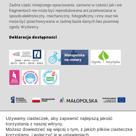
Żadna część niniejszego opracowania, zarówno w całości jak i we
fragmentach nie może być reprodukowana ani przetwarzana w
sposób elektroniczny, mechaniczny, fotograficzny i inny oraz nie
może być przechowywana w żadnej bazie danych bez pisemnej
zgody Wydawcy.
Deklaracja dostępności
Zaprojektowanie i wdrożenie:
InTechHouse.com
Używamy ciasteczek, aby zapewnić najlepszą jakość
korzystania z naszej witryny.
Możesz dowiedzieć się więcej o tym, z jakich plików ciasteczka
korzystamy, i wyłączyć je w
ustawieniach
.