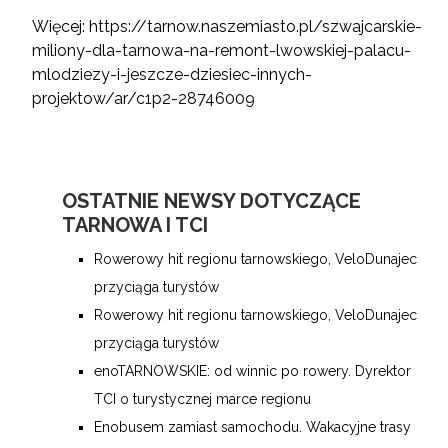
Więcej:
https://tarnow.naszemiasto.pl/szwajcarskie-
miliony-dla-tarnowa-na-remont-lwowskiej-palacu-
mlodziezy-i-jeszcze-dziesiec-innych-
projektow/ar/c1p2-28746009
OSTATNIE NEWSY DOTYCZĄCE
TARNOWA I TCI
Rowerowy hit regionu tarnowskiego, VeloDunajec
przyciąga turystów
Rowerowy hit regionu tarnowskiego, VeloDunajec
przyciąga turystów
enoTARNOWSKIE: od winnic po rowery. Dyrektor
TCI o turystycznej marce regionu
Enobusem zamiast samochodu. Wakacyjne trasy