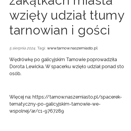
zakątkach miasta
wzięły udział tłumy
tarnowian i gości
, Tagi:
www.tarnow.naszemiasto.pl
5 sierpnia 2024
Wędrówkę po galicyjskim Tarnowie poprowadziła
Dorota Lewicka.
W spacerku wzięło udział ponad sto
osób.
Więcej na:
https://tarnow.naszemiasto.pl/spacerek-
tematyczny-po-galicyjskim-tarnowie-we-
wspolnej/ar/c1-9767289