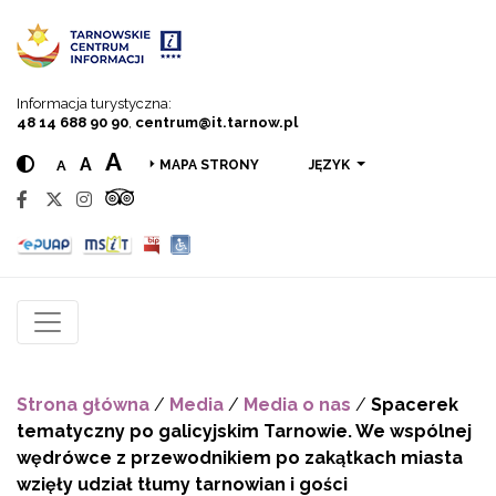
Przejdź do menu
Przejdź do treści
Przejdź do wyszukiwarki
Informacja turystyczna:
48 14 688 90 90
,
centrum@it.tarnow.pl
A
A
A
JĘZYK
MAPA STRONY
Strona główna
/
Media
/
Media o nas
/
Spacerek
tematyczny po galicyjskim Tarnowie. We wspólnej
wędrówce z przewodnikiem po zakątkach miasta
wzięły udział tłumy tarnowian i gości