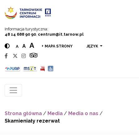
Przejdź do menu
Przejdź do treści
Przejdź do wyszukiwarki
Informacja turystyczna:
48 14 688 90 90
,
centrum@it.tarnow.pl
A
A
A
JĘZYK
MAPA STRONY
Strona główna
/
Media
/
Media o nas
/
Skamieniały rezerwat