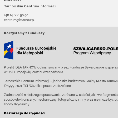
Tarnowskie Centrum Informacji
+48 14 688 90 90
centrum@it.tarnow.pl
Korzystamy z funduszy:
Projekt IDEA TARNÓW dofinansowany przez Fundusze Szwajcarskie wspierają
w Unii Europejskiej oraz budżet państwa
Tarnowskie Centrum Informacji – jednostka budżetowa Gminy Miasta Tarnow
© 1999-2024 TCI. Wszelkie prawa zastrzeżone.
Żadna część niniejszego opracowania, zarówno w całości jak i we fragment
sposób elektroniczny, mechaniczny, fotograficzny i inny oraz nie może być
zgody Wydawcy.
Deklaracja dostępności