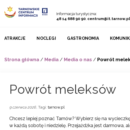
Przejdź do menu
Przejdź do treści
Przejdź do wyszukiwarki
Informacja turystyczna:
48 14 688 90 90
,
centrum@it.tarnow.pl
ATRAKCJE
NOCLEGI
GASTRONOMIA
KOMUNIK
Strona główna
/
Media
/
Media o nas
/
Powrót mele
Powrót meleksów
, Tagi:
tarnow.pl
9 czerwca 2026
Chcesz lepiej poznać Tarnów? Wybierz się na wycieczk
w każdą sobotę i niedzielę. Przejażdżka jest darmowa, 