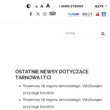
A
A
A
JĘZYK
MAPA STRONY
OSTATNIE NEWSY DOTYCZĄCE
TARNOWA I TCI
Rowerowy hit regionu tarnowskiego, VeloDunajec
przyciąga turystów
Rowerowy hit regionu tarnowskiego, VeloDunajec
przyciąga turystów