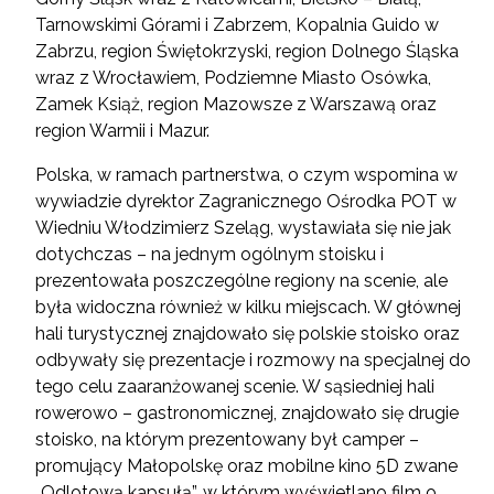
Tarnowskimi Górami i Zabrzem, Kopalnia Guido w
Zabrzu, region Świętokrzyski, region Dolnego Śląska
wraz z Wrocławiem, Podziemne Miasto Osówka,
Zamek Książ, region Mazowsze z Warszawą oraz
region Warmii i Mazur.
Polska, w ramach partnerstwa, o czym wspomina w
wywiadzie dyrektor Zagranicznego Ośrodka POT w
Wiedniu Włodzimierz Szeląg, wystawiała się nie jak
dotychczas – na jednym ogólnym stoisku i
prezentowała poszczególne regiony na scenie, ale
była widoczna również w kilku miejscach. W głównej
hali turystycznej znajdowało się polskie stoisko oraz
odbywały się prezentacje i rozmowy na specjalnej do
tego celu zaaranżowanej scenie. W sąsiedniej hali
rowerowo – gastronomicznej, znajdowało się drugie
stoisko, na którym prezentowany był camper –
promujący Małopolskę oraz mobilne kino 5D zwane
„Odlotową kapsułą”, w którym wyświetlano film o