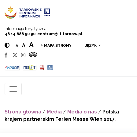
Przejdź do menu
Przejdź do treści
Przejdź do wyszukiwarki
Informacja turystyczna:
48 14 688 90 90
,
centrum@it.tarnow.pl
A
A
A
JĘZYK
MAPA STRONY
Strona główna
/
Media
/
Media o nas
/
Polska
krajem partnerskim Ferien Messe Wien 2017.