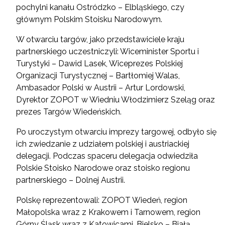
pochylni kanału Ostródzko – Elbląskiego, czy
głównym Polskim Stoisku Narodowym.
W otwarciu targów, jako przedstawiciele kraju
partnerskiego uczestniczyli: Wiceminister Sportu i
Turystyki – Dawid Lasek, Wiceprezes Polskiej
Organizacji Turystycznej – Bartłomiej Walas,
Ambasador Polski w Austrii – Artur Lordowski,
Dyrektor ZOPOT w Wiedniu Włodzimierz Szeląg oraz
prezes Targów Wiedeńskich.
Po uroczystym otwarciu imprezy targowej, odbyło się
ich zwiedzanie z udziałem polskiej i austriackiej
delegacji. Podczas spaceru delegacja odwiedziła
Polskie Stoisko Narodowe oraz stoisko regionu
partnerskiego – Dolnej Austrii.
Polskę reprezentowali: ZOPOT Wiedeń, region
Małopolska wraz z Krakowem i Tarnowem, region
Górny Śląsk wraz z Katowicami, Bielsko – Białą,