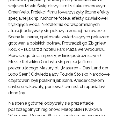
województwie Świętokrzyskim i szlaku rowerowym
Green Velo. Projekcji filmu towarzyszyły liczne efekty
specjalne jak np. ruchome fotele, efekty dźwiękowe i
tryskająca woda. Niezależnie od wspomnianych
atrakcji, odbywały się pokazy akrobacji na rowerze.
Scena kulinarna, epatowała zwiedzających pokazem
gotowania polskich potraw. Prowadził go Zbigniew
Koźlik – kucharz z hotelu Park Plaza we Wrocławiu.
Pierwszego dnia imprezy, w kinie podróżniczym (
Messe Reisekino ) odbyła się projekcja filmu
prezentującego Mazury pt: „Masuren – Das Land der
1000 Seen”. Odwiedzający Polskie Stoisko Narodowe
częstowani byli polskimi jabłkami. Wiedeńczykom
chyba smakowały, ponieważ chrzęst chrupania był
donośny.
Na scenie głównej odbywały się prezentacje
poszczególnych regionów: Małopolski i Krakowa,
Warszawy, Dolnego Śląska – podsumowano w niej