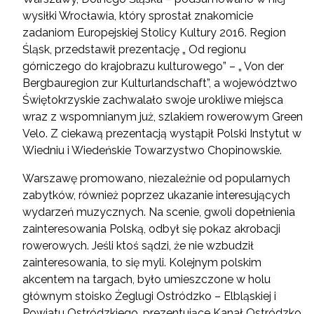
wysiłki Wrocławia, który sprostał znakomicie
zadaniom Europejskiej Stolicy Kultury 2016. Region
Śląsk, przedstawił prezentację „ Od regionu
górniczego do krajobrazu kulturowego” – „ Von der
Bergbauregion zur Kulturlandschaft”, a województwo
Świętokrzyskie zachwalało swoje urokliwe miejsca
wraz z wspomnianym już, szlakiem rowerowym Green
Velo. Z ciekawą prezentacją wystąpił Polski Instytut w
Wiedniu i Wiedeńskie Towarzystwo Chopinowskie.
Warszawę promowano, niezależnie od popularnych
zabytków, również poprzez ukazanie interesujących
wydarzeń muzycznych. Na scenie, gwoli dopełnienia
zainteresowania Polską, odbył się pokaz akrobacji
rowerowych. Jeśli ktoś sądzi, że nie wzbudził
zainteresowania, to się myli. Kolejnym polskim
akcentem na targach, było umieszczone w holu
głównym stoisko Żeglugi Ostródzko – Elbląskiej i
Powiatu Ostródzkiego, prezentujące Kanał Ostródzko