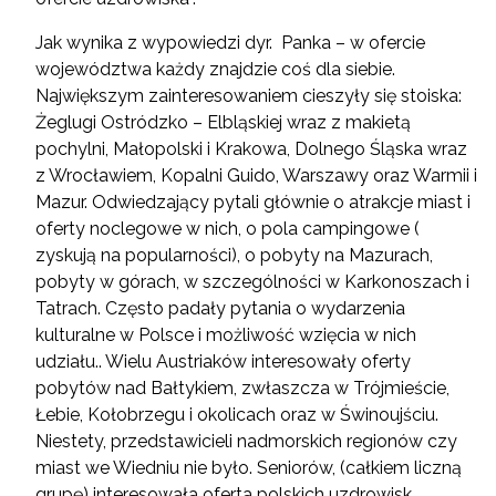
Jak wynika z wypowiedzi dyr. Panka – w ofercie
województwa każdy znajdzie coś dla siebie.
Największym zainteresowaniem cieszyły się stoiska:
Żeglugi Ostródzko – Elbląskiej wraz z makietą
pochylni, Małopolski i Krakowa, Dolnego Śląska wraz
z Wrocławiem, Kopalni Guido, Warszawy oraz Warmii i
Mazur. Odwiedzający pytali głównie o atrakcje miast i
oferty noclegowe w nich, o pola campingowe (
zyskują na popularności), o pobyty na Mazurach,
pobyty w górach, w szczególności w Karkonoszach i
Tatrach. Często padały pytania o wydarzenia
kulturalne w Polsce i możliwość wzięcia w nich
udziału.. Wielu Austriaków interesowały oferty
pobytów nad Bałtykiem, zwłaszcza w Trójmieście,
Łebie, Kołobrzegu i okolicach oraz w Świnoujściu.
Niestety, przedstawicieli nadmorskich regionów czy
miast we Wiedniu nie było. Seniorów, (całkiem liczną
grupę) interesowała oferta polskich uzdrowisk.