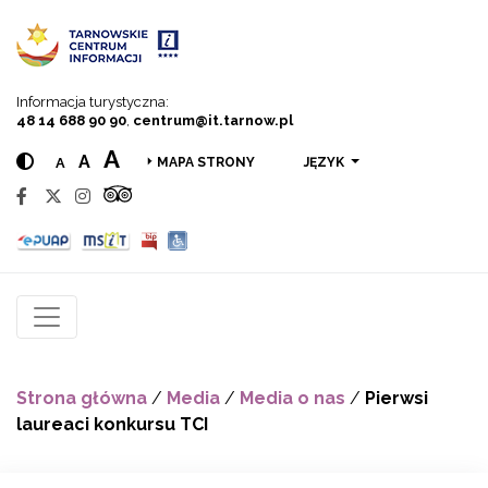
Przejdź do menu
Przejdź do treści
Przejdź do wyszukiwarki
Informacja turystyczna:
48 14 688 90 90
,
centrum@it.tarnow.pl
A
A
A
JĘZYK
MAPA STRONY
Strona główna
/
Media
/
Media o nas
/
Pierwsi
laureaci konkursu TCI