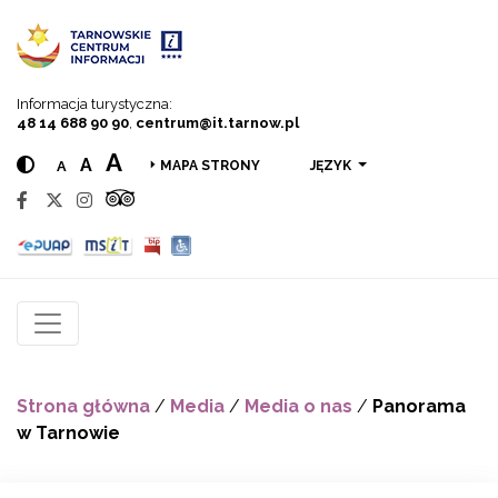
Przejdź do menu
Przejdź do treści
Przejdź do wyszukiwarki
Informacja turystyczna:
48 14 688 90 90
,
centrum@it.tarnow.pl
A
A
A
JĘZYK
MAPA STRONY
Strona główna
/
Media
/
Media o nas
/
Panorama
w Tarnowie