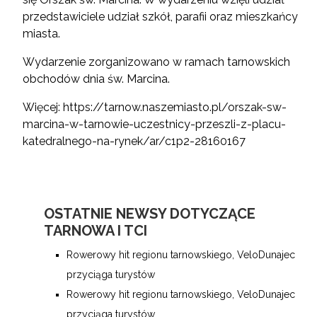
przedstawiciele udział szkół, parafii oraz mieszkańcy
miasta.
Wydarzenie zorganizowano w ramach tarnowskich
obchodów dnia św. Marcina.
Więcej:
https://tarnow.naszemiasto.pl/orszak-sw-
marcina-w-tarnowie-uczestnicy-przeszli-z-placu-
katedralnego-na-rynek/ar/c1p2-28160167
OSTATNIE NEWSY DOTYCZĄCE
TARNOWA I TCI
Rowerowy hit regionu tarnowskiego, VeloDunajec
przyciąga turystów
Rowerowy hit regionu tarnowskiego, VeloDunajec
przyciąga turystów