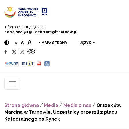
Przejdź do menu
Przejdź do treści
Przejdź do wyszukiwarki
Informacja turystyczna:
48 14 688 90 90
,
centrum@it.tarnow.pl
A
A
A
JĘZYK
MAPA STRONY
Strona główna
/
Media
/
Media o nas
/
Orszak św.
Marcina w Tarnowie. Uczestnicy przeszli z placu
Katedralnego na Rynek