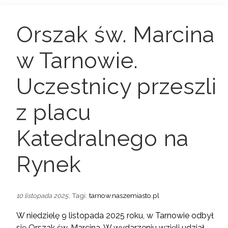
Orszak św. Marcina
w Tarnowie.
Uczestnicy przeszli
z placu
Katedralnego na
Rynek
, Tagi:
tarnow.naszemiasto.pl
10 listopada 2025
W niedzielę 9 listopada 2025 roku, w Tarnowie odbył
się Orszak św. Marcina. W wydarzeniu wzięli udział