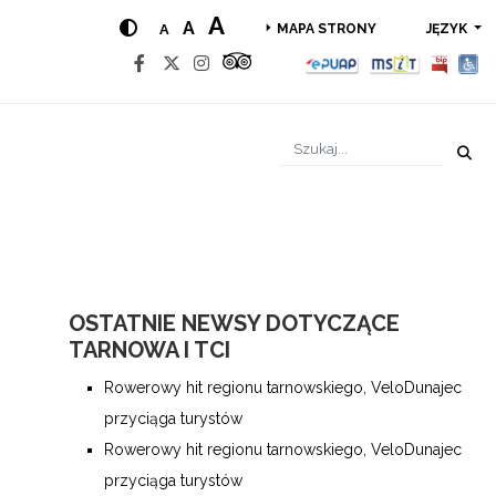
A
A
A
JĘZYK
MAPA STRONY
OSTATNIE NEWSY DOTYCZĄCE
TARNOWA I TCI
Rowerowy hit regionu tarnowskiego, VeloDunajec
przyciąga turystów
Rowerowy hit regionu tarnowskiego, VeloDunajec
przyciąga turystów