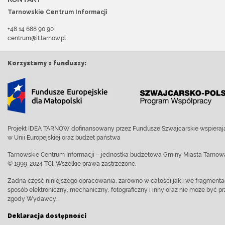
Tarnowskie Centrum Informacji
+48 14 688 90 90
centrum@it.tarnow.pl
Korzystamy z funduszy:
Projekt IDEA TARNÓW dofinansowany przez Fundusze Szwajcarskie wspierają
w Unii Europejskiej oraz budżet państwa
Tarnowskie Centrum Informacji – jednostka budżetowa Gminy Miasta Tarnow
© 1999-2024 TCI. Wszelkie prawa zastrzeżone.
Żadna część niniejszego opracowania, zarówno w całości jak i we fragment
sposób elektroniczny, mechaniczny, fotograficzny i inny oraz nie może być
zgody Wydawcy.
Deklaracja dostępności