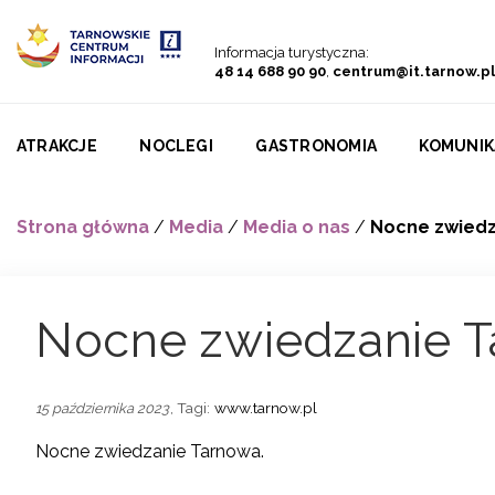
Przejdź do menu
Przejdź do treści
Przejdź do wyszukiwarki
Informacja turystyczna:
48 14 688 90 90
,
centrum@it.tarnow.pl
ATRAKCJE
NOCLEGI
GASTRONOMIA
KOMUNIK
Strona główna
/
Media
/
Media o nas
/
Nocne zwiedz
Nocne zwiedzanie 
, Tagi:
www.tarnow.pl
15 października 2023
Nocne zwiedzanie Tarnowa.