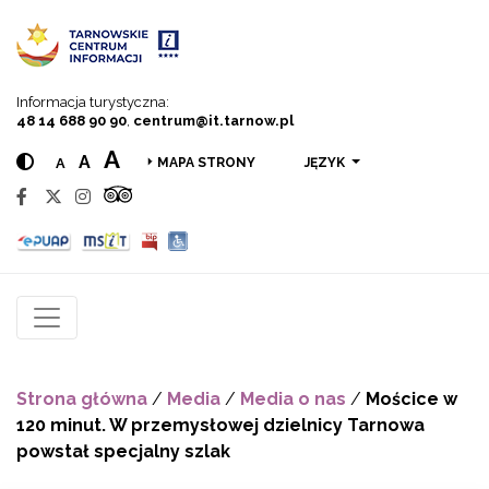
Przejdź do menu
Przejdź do treści
Przejdź do wyszukiwarki
Informacja turystyczna:
48 14 688 90 90
,
centrum@it.tarnow.pl
A
A
A
JĘZYK
MAPA STRONY
Strona główna
/
Media
/
Media o nas
/
Mościce w
120 minut. W przemysłowej dzielnicy Tarnowa
powstał specjalny szlak