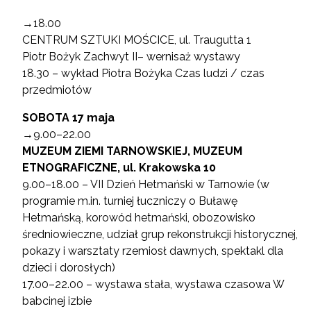
→18.00
CENTRUM SZTUKI MOŚCICE, ul. Traugutta 1
Piotr Bożyk Zachwyt II– wernisaż wystawy
18.30 – wykład Piotra Bożyka Czas ludzi / czas
przedmiotów
SOBOTA 17 maja
→9.00–22.00
MUZEUM ZIEMI TARNOWSKIEJ, MUZEUM
ETNOGRAFICZNE, ul. Krakowska 10
9.00–18.00 – VII Dzień Hetmański w Tarnowie (w
programie m.in. turniej łuczniczy o Buławę
Hetmańską, korowód hetmański, obozowisko
średniowieczne, udział grup rekonstrukcji historycznej,
pokazy i warsztaty rzemiosł dawnych, spektakl dla
dzieci i dorosłych)
17.00–22.00 – wystawa stała, wystawa czasowa W
babcinej izbie