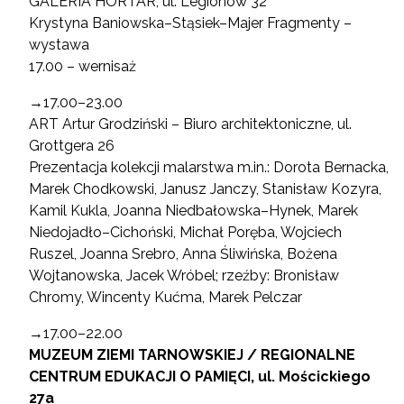
GALERIA HORTAR, ul. Legionów 32
Krystyna Baniowska–Stąsiek–Majer Fragmenty –
wystawa
17.00 – wernisaż
→17.00–23.00
ART Artur Grodziński – Biuro architektoniczne, ul.
Grottgera 26
Prezentacja kolekcji malarstwa m.in.: Dorota Bernacka,
Marek Chodkowski, Janusz Janczy, Stanisław Kozyra,
Kamil Kukla, Joanna Niedbałowska–Hynek, Marek
Niedojadło–Cichoński, Michał Poręba, Wojciech
Ruszel, Joanna Srebro, Anna Śliwińska, Bożena
Wojtanowska, Jacek Wróbel; rzeźby: Bronisław
Chromy, Wincenty Kućma, Marek Pelczar
→17.00–22.00
MUZEUM ZIEMI TARNOWSKIEJ / REGIONALNE
CENTRUM EDUKACJI O PAMIĘCI, ul. Mościckiego
27a