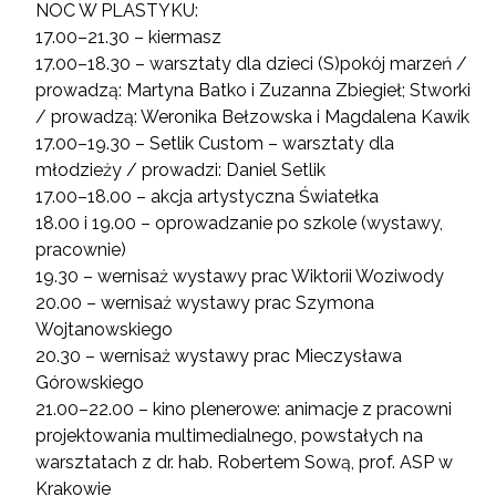
NOC W PLASTYKU:
17.00–21.30 – kiermasz
17.00–18.30 – warsztaty dla dzieci (S)pokój marzeń /
prowadzą: Martyna Batko i Zuzanna Zbiegieł; Stworki
/ prowadzą: Weronika Bełzowska i Magdalena Kawik
17.00–19.30 – Setlik Custom – warsztaty dla
młodzieży / prowadzi: Daniel Setlik
17.00–18.00 – akcja artystyczna Światełka
18.00 i 19.00 – oprowadzanie po szkole (wystawy,
pracownie)
19.30 – wernisaż wystawy prac Wiktorii Woziwody
20.00 – wernisaż wystawy prac Szymona
Wojtanowskiego
20.30 – wernisaż wystawy prac Mieczysława
Górowskiego
21.00–22.00 – kino plenerowe: animacje z pracowni
projektowania multimedialnego, powstałych na
warsztatach z dr. hab. Robertem Sową, prof. ASP w
Krakowie