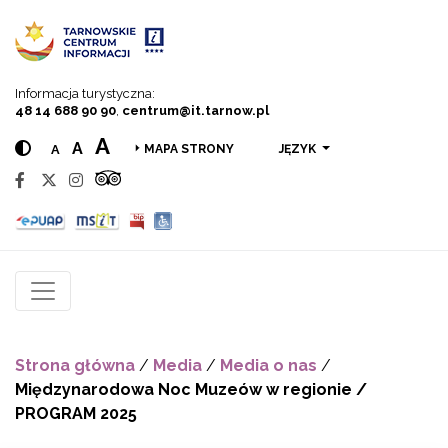
Przejdź do menu
Przejdź do treści
Przejdź do wyszukiwarki
Informacja turystyczna:
48 14 688 90 90
,
centrum@it.tarnow.pl
A
A
A
JĘZYK
MAPA STRONY
Strona główna
/
Media
/
Media o nas
/
Międzynarodowa Noc Muzeów w regionie /
PROGRAM 2025