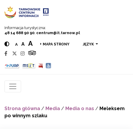
Przejdź do menu
Przejdź do treści
Przejdź do wyszukiwarki
Informacja turystyczna:
48 14 688 90 90
,
centrum@it.tarnow.pl
A
A
A
JĘZYK
MAPA STRONY
Strona główna
/
Media
/
Media o nas
/
Meleksem
po winnym szlaku