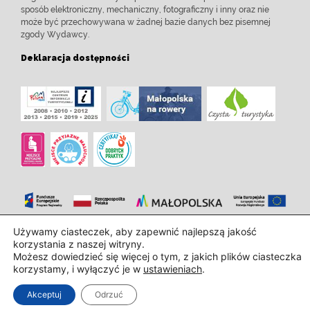
sposób elektroniczny, mechaniczny, fotograficzny i inny oraz nie
może być przechowywana w żadnej bazie danych bez pisemnej
zgody Wydawcy.
Deklaracja dostępności
Używamy ciasteczek, aby zapewnić najlepszą jakość
Zaprojektowanie i wdrożenie:
InTechHouse.com
korzystania z naszej witryny.
Możesz dowiedzieć się więcej o tym, z jakich plików ciasteczka
korzystamy, i wyłączyć je w
ustawieniach
.
Akceptuj
Odrzuć