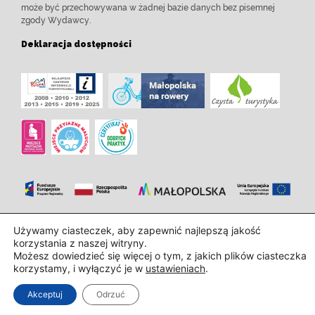
może być przechowywana w żadnej bazie danych bez pisemnej
zgody Wydawcy.
Deklaracja dostępności
Zaprojektowanie i wdrożenie:
InTechHouse.com
Używamy ciasteczek, aby zapewnić najlepszą jakość
korzystania z naszej witryny.
Możesz dowiedzieć się więcej o tym, z jakich plików ciasteczka
korzystamy, i wyłączyć je w
ustawieniach
.
Akceptuj
Odrzuć