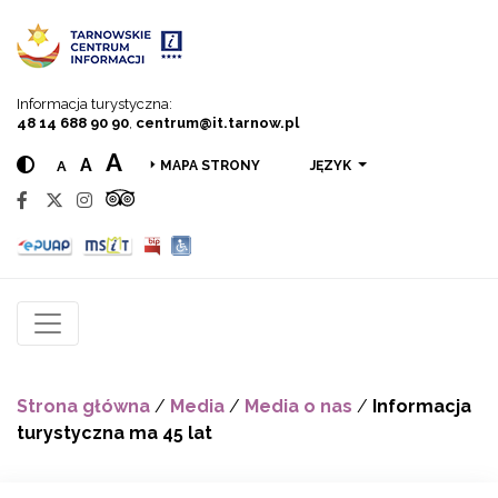
Przejdź do menu
Przejdź do treści
Przejdź do wyszukiwarki
Informacja turystyczna:
48 14 688 90 90
,
centrum@it.tarnow.pl
A
A
A
JĘZYK
MAPA STRONY
Strona główna
/
Media
/
Media o nas
/
Informacja
turystyczna ma 45 lat