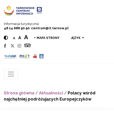
Przejdź do menu
Przejdź do treści
Przejdź do wyszukiwarki
Informacja turystyczna:
48 14 688 90 90
,
centrum@it.tarnow.pl
A
A
A
JĘZYK
MAPA STRONY
Strona główna
/
Aktualności
/
Polacy wśród
najchętniej podróżujących Europejczyków