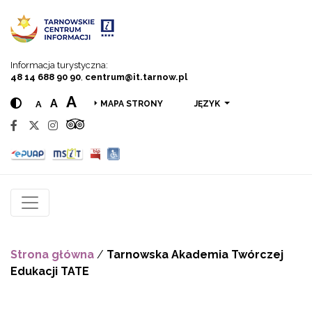
Przejdź do menu
Przejdź do treści
Przejdź do wyszukiwarki
Informacja turystyczna:
48 14 688 90 90
,
centrum@it.tarnow.pl
A
A
A
JĘZYK
MAPA STRONY
Strona główna
/
Tarnowska Akademia Twórczej
Edukacji TATE