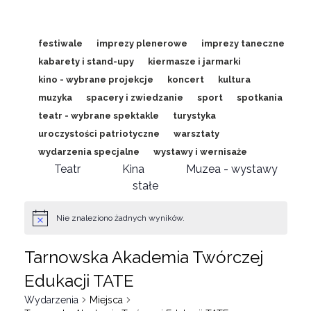
festiwale
imprezy plenerowe
imprezy taneczne
kabarety i stand-upy
kiermasze i jarmarki
kino - wybrane projekcje
koncert
kultura
muzyka
spacery i zwiedzanie
sport
spotkania
teatr - wybrane spektakle
turystyka
uroczystości patriotyczne
warsztaty
wydarzenia specjalne
wystawy i wernisaże
Teatr
Kina
Muzea - wystawy
stałe
Nie znaleziono żadnych wyników.
Tarnowska Akademia Twórczej
Edukacji TATE
Wydarzenia
Miejsca