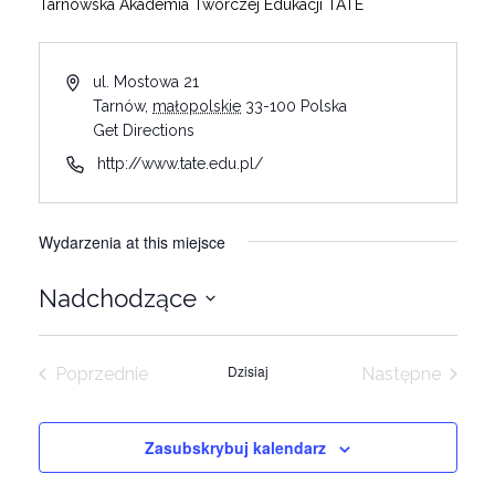
Tarnowska Akademia Twórczej Edukacji TATE
ul. Mostowa 21
Tarnów
,
małopolskie
33-100
Polska
Get Directions
http://www.tate.edu.pl/
Wydarzenia at this miejsce
Nadchodzące
Wybierz
datę.
Dzisiaj
Poprzednie
Następne
Wydarzenia
Wydarzeni
Zasubskrybuj kalendarz