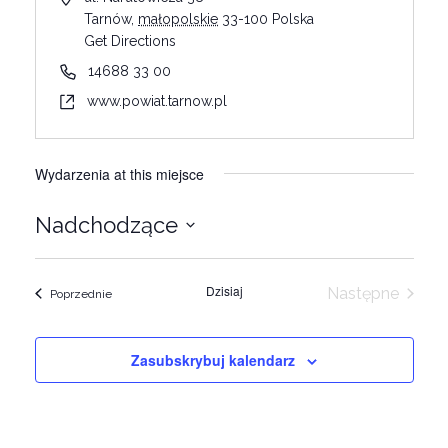
Tarnów
,
małopolskie
33-100
Polska
Get Directions
14688 33 00
www.powiat.tarnow.pl
Wydarzenia at this miejsce
Nadchodzące
Wybierz
datę.
Dzisiaj
Następne
Wydarzenia
Poprzednie
Wydarzeni
Zasubskrybuj kalendarz