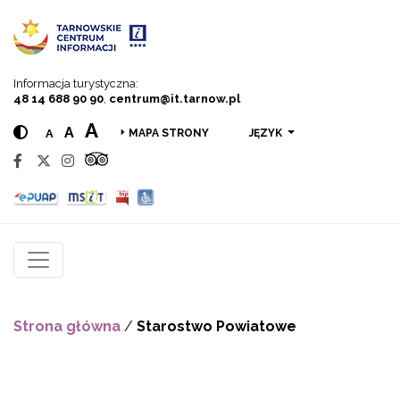
Przejdź do menu
Przejdź do treści
Przejdź do wyszukiwarki
Informacja turystyczna:
48 14 688 90 90
,
centrum@it.tarnow.pl
A
A
A
JĘZYK
MAPA STRONY
Strona główna
/
Starostwo Powiatowe