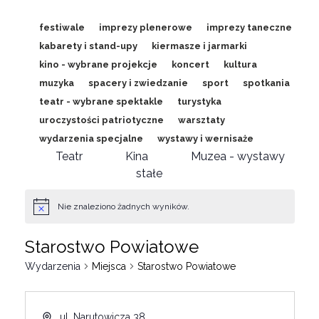
festiwale
imprezy plenerowe
imprezy taneczne
kabarety i stand-upy
kiermasze i jarmarki
kino - wybrane projekcje
koncert
kultura
muzyka
spacery i zwiedzanie
sport
spotkania
teatr - wybrane spektakle
turystyka
uroczystości patriotyczne
warsztaty
wydarzenia specjalne
wystawy i wernisaże
Teatr
Kina
Muzea - wystawy
stałe
Nie znaleziono żadnych wyników.
Starostwo Powiatowe
Wydarzenia
Miejsca
Starostwo Powiatowe
ul. Narutowicza 38