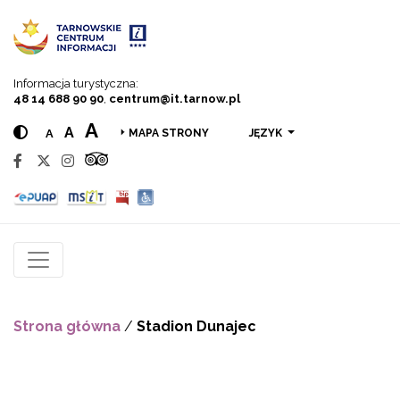
Przejdź do menu
Przejdź do treści
Przejdź do wyszukiwarki
Informacja turystyczna:
48 14 688 90 90
,
centrum@it.tarnow.pl
A
A
A
JĘZYK
MAPA STRONY
Strona główna
/
Stadion Dunajec