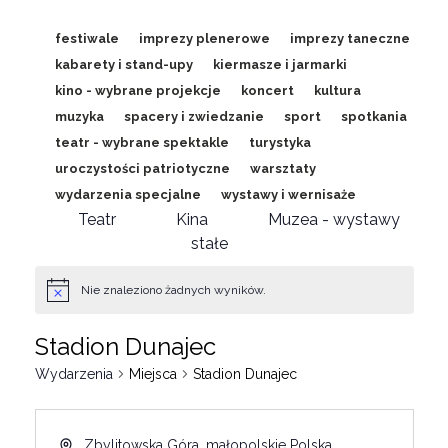
festiwale
imprezy plenerowe
imprezy taneczne
kabarety i stand-upy
kiermasze i jarmarki
kino - wybrane projekcje
koncert
kultura
muzyka
spacery i zwiedzanie
sport
spotkania
teatr - wybrane spektakle
turystyka
uroczystości patriotyczne
warsztaty
wydarzenia specjalne
wystawy i wernisaże
Teatr
Kina
Muzea - wystawy
stałe
Nie znaleziono żadnych wyników.
Stadion Dunajec
Wydarzenia
Miejsca
Stadion Dunajec
Zbylitowska Góra
,
małopolskie
Polska