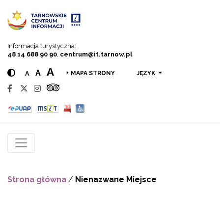
Przejdź do menu
Przejdź do treści
Przejdź do wyszukiwarki
Informacja turystyczna:
48 14 688 90 90
,
centrum@it.tarnow.pl
A
A
A
JĘZYK
MAPA STRONY
Strona główna
/
Nienazwane Miejsce