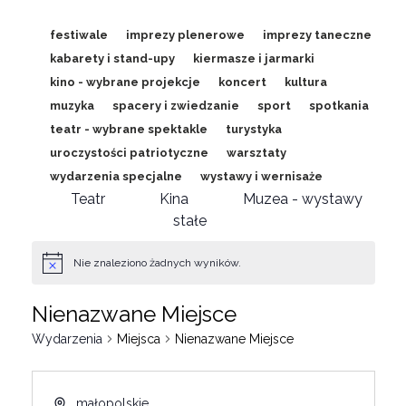
festiwale
imprezy plenerowe
imprezy taneczne
kabarety i stand-upy
kiermasze i jarmarki
kino - wybrane projekcje
koncert
kultura
muzyka
spacery i zwiedzanie
sport
spotkania
teatr - wybrane spektakle
turystyka
uroczystości patriotyczne
warsztaty
wydarzenia specjalne
wystawy i wernisaże
Teatr
Kina
Muzea - wystawy
stałe
Nie znaleziono żadnych wyników.
Nienazwane Miejsce
Wydarzenia
Miejsca
Nienazwane Miejsce
małopolskie