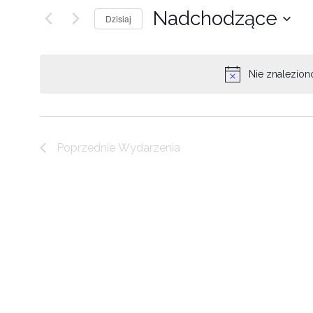
Nadchodzące
Dzisiaj
Wybierz
datę.
Nie znalezion
Poprzednie
Wydarzenia