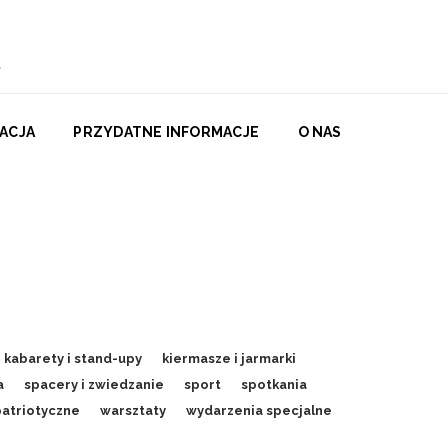
ACJA
PRZYDATNE INFORMACJE
O NAS
kabarety i stand-upy
kiermasze i jarmarki
a
spacery i zwiedzanie
sport
spotkania
patriotyczne
warsztaty
wydarzenia specjalne