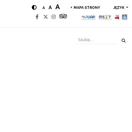
A
A
A
JĘZYK
MAPA STRONY