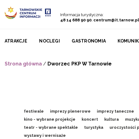
Przejdź do menu
Przejdź do treści
Przejdź do wyszukiwarki
Informacja turystyczna:
48 14 688 90 90
,
centrum@it.tarnow.pl
ATRAKCJE
NOCLEGI
GASTRONOMIA
KOMUNIK
Strona główna
/
Dworzec PKP W Tarnowie
festiwale
imprezy plenerowe
imprezy taneczne
kino - wybrane projekcje
koncert
kultura
muzyk
teatr - wybrane spektakle
turystyka
uroczystości 
wystawy i wernisaże