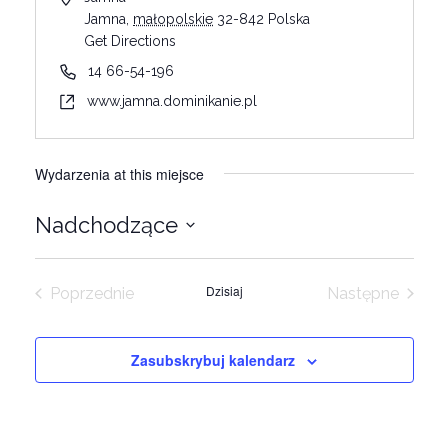
Jamna
,
małopolskie
32-842
Polska
Get Directions
14 66-54-196
www.jamna.dominikanie.pl
Wydarzenia at this miejsce
Nadchodzące
Wybierz
datę.
Dzisiaj
Poprzednie
Następne
Wydarzenia
Wydarzeni
Zasubskrybuj kalendarz