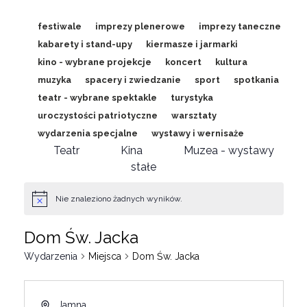
festiwale
imprezy plenerowe
imprezy taneczne
kabarety i stand-upy
kiermasze i jarmarki
kino - wybrane projekcje
koncert
kultura
muzyka
spacery i zwiedzanie
sport
spotkania
teatr - wybrane spektakle
turystyka
uroczystości patriotyczne
warsztaty
wydarzenia specjalne
wystawy i wernisaże
Teatr
Kina
Muzea - wystawy
stałe
Nie znaleziono żadnych wyników.
Dom Św. Jacka
Wydarzenia
Miejsca
Dom Św. Jacka
Jamna