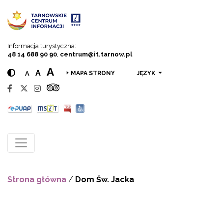
Przejdź do menu
Przejdź do treści
Przejdź do wyszukiwarki
Informacja turystyczna:
48 14 688 90 90
,
centrum@it.tarnow.pl
A
A
A
JĘZYK
MAPA STRONY
Strona główna
/
Dom Św. Jacka