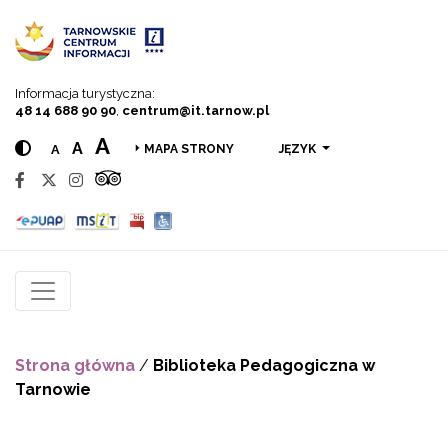
Przejdź do menu
Przejdź do treści
Przejdź do wyszukiwarki
Informacja turystyczna:
48 14 688 90 90
,
centrum@it.tarnow.pl
A
A
A
JĘZYK
MAPA STRONY
Strona główna
/
Biblioteka Pedagogiczna w
Tarnowie