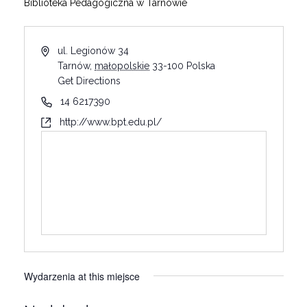
Biblioteka Pedagogiczna w Tarnowie
ul. Legionów 34
Tarnów
,
małopolskie
33-100
Polska
Get Directions
14 6217390
http://www.bpt.edu.pl/
Wydarzenia at this miejsce