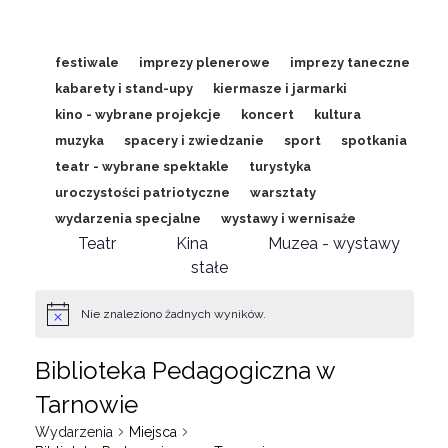
festiwale
imprezy plenerowe
imprezy taneczne
kabarety i stand-upy
kiermasze i jarmarki
kino - wybrane projekcje
koncert
kultura
muzyka
spacery i zwiedzanie
sport
spotkania
teatr - wybrane spektakle
turystyka
uroczystości patriotyczne
warsztaty
wydarzenia specjalne
wystawy i wernisaże
Teatr
Kina
Muzea - wystawy
stałe
Nie znaleziono żadnych wyników.
Biblioteka Pedagogiczna w
Tarnowie
Wydarzenia
Miejsca