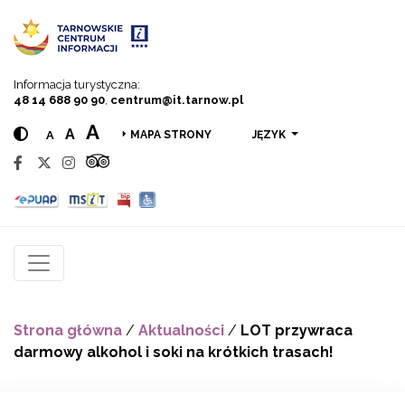
Przejdź do menu
Przejdź do treści
Przejdź do wyszukiwarki
Informacja turystyczna:
48 14 688 90 90
,
centrum@it.tarnow.pl
A
A
A
JĘZYK
MAPA STRONY
Strona główna
/
Aktualności
/
LOT przywraca
darmowy alkohol i soki na krótkich trasach!