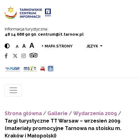
Przejdź do menu
Przejdź do treści
Przejdź do wyszukiwarki
Informacja turystyczna:
48 14 688 90 90
,
centrum@it.tarnow.pl
A
A
A
JĘZYK
MAPA STRONY
Strona główna
/
Gallerie
/
Wydarzenia 2009
/
Targi turystyczne TT Warsaw – wrzesień 2009
(materiały promocyjne Tarnowa na stoisku m.
Kraków i Małopolski)