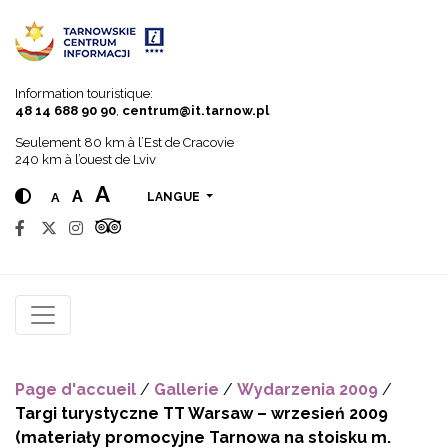
Go to menu
Go to content
Go to search
Information touristique:
48 14 688 90 90
,
centrum@it.tarnow.pl
Seulement 80 km à l’Est de Cracovie
240 km à l’ouest de Lviv
A
A
A
LANGUE
Page d'accueil
/
Gallerie
/
Wydarzenia 2009
/
Targi turystyczne TT Warsaw – wrzesień 2009
(materiały promocyjne Tarnowa na stoisku m.