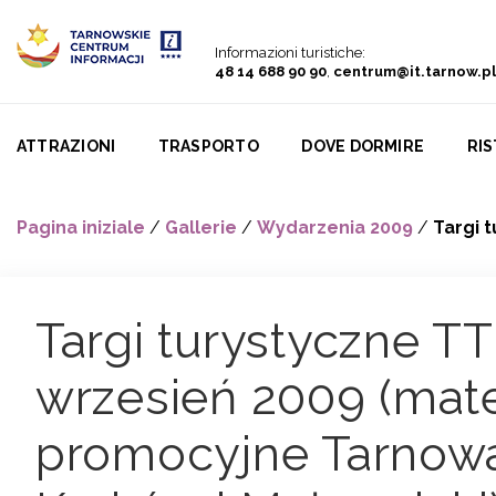
Go to menu
Go to content
Go to search
Informazioni turistiche:
48 14 688 90 90
,
centrum@it.tarnow.pl
ATTRAZIONI
TRASPORTO
DOVE DORMIRE
RI
Pagina iniziale
/
Gallerie
/
Wydarzenia 2009
/
Targi 
Targi turystyczne T
wrzesień 2009 (mate
promocyjne Tarnowa