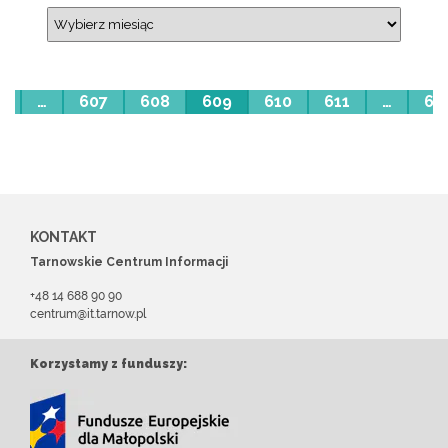
1
…
607
608
609
610
611
…
61
KONTAKT
Tarnowskie Centrum Informacji
+48 14 688 90 90
centrum@it.tarnow.pl
Korzystamy z funduszy: