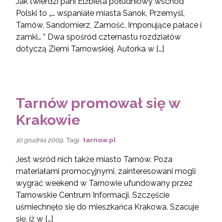
Jak twierdzi pani Elżbieta południowy wschód
Polski to „… wspaniałe miasta Sanok, Przemyśl,
Tarnów, Sandomierz, Zamość. Imponujące pałace i
zamki… ” Dwa spośród czternastu rozdziałów
dotyczą Ziemi Tarnowskiej. Autorka w […]
Tarnów promował się w
Krakowie
, Tagi:
tarnow.pl
10 grudnia 2009
Jest wśród nich także miasto Tarnów. Poza
materiałami promocyjnymi, zainteresowani mogli
wygrać weekend w Tarnowie ufundowany przez
Tarnowskie Centrum Informacji. Szczęście
uśmiechnęło się do mieszkańca Krakowa. Szacuje
się, iż w […]