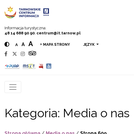
Przejdź do menu
Przejdź do treści
Przejdź do wyszukiwarki
Informacja turystyczna:
48 14 688 90 90
,
centrum@it.tarnow.pl
A
A
A
JĘZYK
MAPA STRONY
Kategoria:
Media o nas
Strona główna
/
Media o nas
/
Strona 609