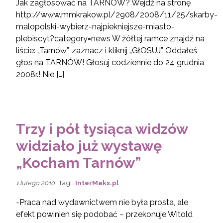
Jak zagłosować na TARNÓW? Wejdź na stronę
http://www.mmkrakow.pl/2908/2008/11/25/skarby-
malopolski-wybierz-najpiekniejsze-miasto-
plebiscyt?category=news W żółtej ramce znajdź na
liście: „Tarnów”, zaznacz i kliknij „GłOSUJ” Oddałeś
głos na TARNÓW! Głosuj codziennie do 24 grudnia
2008r.! Nie […]
Trzy i pół tysiąca widzów
widziało już wystawę
„Kocham Tarnów”
, Tagi:
InterMaks.pl
1 lutego 2010
-Praca nad wydawnictwem nie była prosta, ale
efekt powinien się podobać – przekonuje Witold