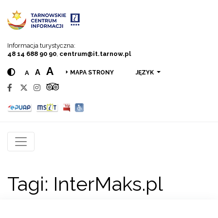
Przejdź do menu
Przejdź do treści
Przejdź do wyszukiwarki
Informacja turystyczna:
48 14 688 90 90
,
centrum@it.tarnow.pl
A
A
A
JĘZYK
MAPA STRONY
Tagi:
InterMaks.pl