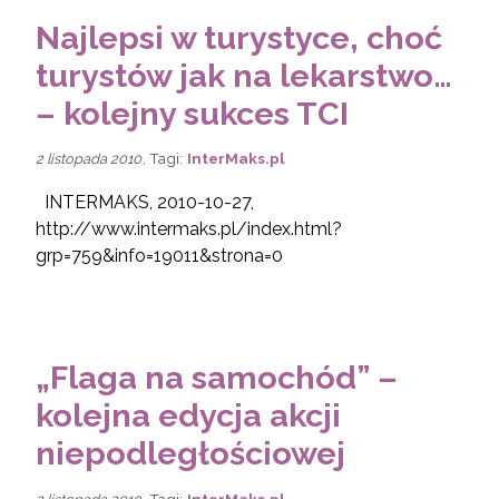
Najlepsi w turystyce, choć
turystów jak na lekarstwo…
– kolejny sukces TCI
, Tagi:
InterMaks.pl
2 listopada 2010
INTERMAKS, 2010-10-27,
http://www.intermaks.pl/index.html?
grp=759&info=19011&strona=0
„Flaga na samochód” –
kolejna edycja akcji
niepodległościowej
, Tagi:
InterMaks.pl