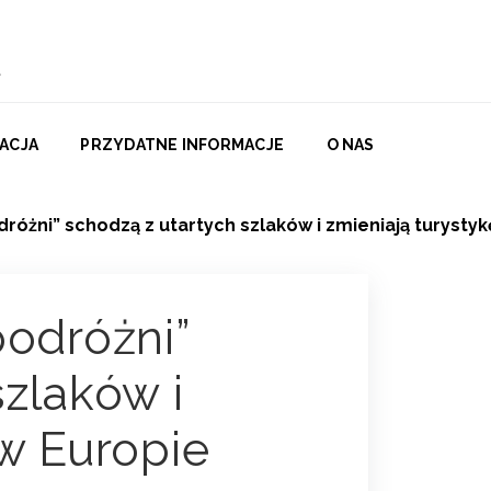
ACJA
PRZYDATNE INFORMACJE
O NAS
dróżni” schodzą z utartych szlaków i zmieniają turysty
podróżni”
szlaków i
 w Europie