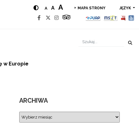
A
A
A
JĘZYK
MAPA STRONY
kę w Europie
ARCHIWA