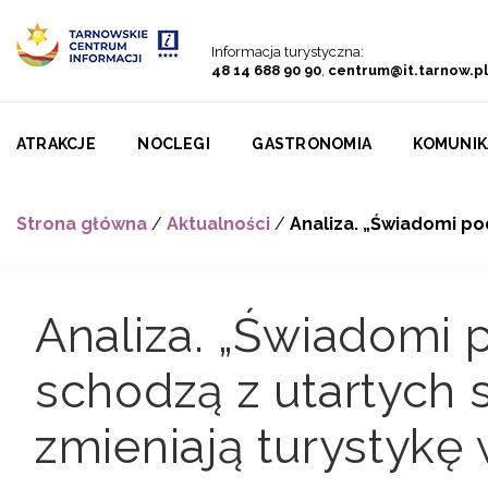
Przejdź do menu
Przejdź do treści
Przejdź do wyszukiwarki
Informacja turystyczna:
48 14 688 90 90
,
centrum@it.tarnow.pl
ATRAKCJE
NOCLEGI
GASTRONOMIA
KOMUNIK
Strona główna
/
Aktualności
/
Analiza. „Świadomi po
Analiza. „Świadomi 
schodzą z utartych 
zmieniają turystykę