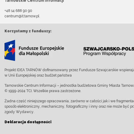
Tarnowskie Centrum Informacji
+48 14 688 90 90
centrum@it.tarnow.pl
Korzystamy z funduszy:
Projekt IDEA TARNÓW dofinansowany przez Fundusze Szwajcarskie wspierają
w Unii Europejskiej oraz budżet państwa
Tarnowskie Centrum Informacji – jednostka budżetowa Gminy Miasta Tarnow
© 1999-2024 TCI. Wszelkie prawa zastrzeżone.
Żadna część niniejszego opracowania, zarówno w całości jak i we fragment
sposób elektroniczny, mechaniczny, fotograficzny i inny oraz nie może być
zgody Wydawcy.
Deklaracja dostępności