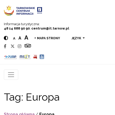
Przejdź do menu
Przejdź do treści
Przejdź do wyszukiwarki
Informacja turystyczna:
48 14 688 90 90
,
centrum@it.tarnow.pl
A
A
A
JĘZYK
MAPA STRONY
Tag:
Europa
Strona główna
/
Europa