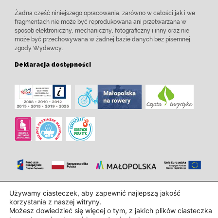
Żadna część niniejszego opracowania, zarówno w całości jak i we
fragmentach nie może być reprodukowana ani przetwarzana w
sposób elektroniczny, mechaniczny, fotograficzny i inny oraz nie
może być przechowywana w żadnej bazie danych bez pisemnej
zgody Wydawcy.
Deklaracja dostępności
Używamy ciasteczek, aby zapewnić najlepszą jakość
Zaprojektowanie i wdrożenie:
InTechHouse.com
korzystania z naszej witryny.
Możesz dowiedzieć się więcej o tym, z jakich plików ciasteczka