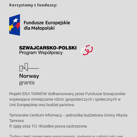
Korzystamy z funduszy:
Projekt IDEA TARNÓW dofinansowany przez Fundusze Szwajcarskie
wspierające zmniejszanie różnic gospodarczych i społecznych w
Unii Europejskiej oraz budżet państwa
Tarnowskie Centrum Informacji – jednostka budżetowa Gminy Miasta
Tarnowa
© 1999-2024 TCI. Wszelkie prawa zastrzeżone.
Żadna część niniejszego opracowania, zarówno w całości jak i we