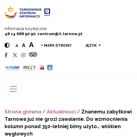
Przejdź do menu
Przejdź do treści
Przejdź do wyszukiwarki
Informacja turystyczna:
48 14 688 90 90
,
centrum@it.tarnow.pl
A
A
A
JĘZYK
MAPA STRONY
Strona główna
/
Aktualności
/
Znanemu zabytkowi
Tarnowa już nie grozi zawalenie. Do wzmocnienia
kolumn ponad 350-letniej bimy użyto… włókien
węglowych