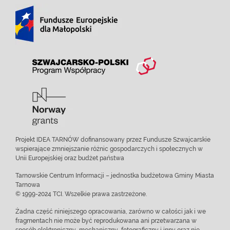
Projekt IDEA TARNÓW dofinansowany przez Fundusze Szwajcarskie
wspierające zmniejszanie różnic gospodarczych i społecznych w
Unii Europejskiej oraz budżet państwa
Tarnowskie Centrum Informacji – jednostka budżetowa Gminy Miasta
Tarnowa
© 1999-2024 TCI. Wszelkie prawa zastrzeżone.
Żadna część niniejszego opracowania, zarówno w całości jak i we
fragmentach nie może być reprodukowana ani przetwarzana w
sposób elektroniczny, mechaniczny, fotograficzny i inny oraz nie