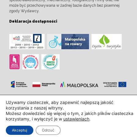
może być przechowywana w żadnej bazie danych bez pisemnej
zgody Wydawcy.
Deklaracja dostępności
Zaprojektowanie i wdrożenie:
InTechHouse.com
Używamy ciasteczek, aby zapewnić najlepszą jakość
korzystania z naszej witryny.
Możesz dowiedzieć się więcej o tym, z jakich plików ciasteczka
korzystamy, i wyłączyć je w
ustawieniach
.
Akceptuj
Odrzuć