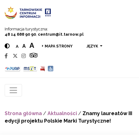
Przejdź do menu
Przejdź do treści
Przejdź do wyszukiwarki
Informacja turystyczna:
48 14 688 90 90
,
centrum@it.tarnow.pl
A
A
A
JĘZYK
MAPA STRONY
Strona główna
/
Aktualności
/
Znamy laureatów III
edycji projektu Polskie Marki Turystyczne!