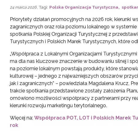
,
, Tagi:
Polska Organizacja Turystyczna
spotka
24 marca 2026
Priorytety działań promocyjnych na 2026 rok, kierunki w
zagranicznych oraz rola poziomu lokalnego w systemie
spotkania Polskiej Organizacji Turystycznej z przedstaw
Turystycznych i Polskich Marek Turystycznych, które od
„Współpraca z Lokalnymi Organizacjami Turystycznymi 
ma dla nas kluczowe znaczenie w budowaniu silnej i spójn
na poziomie lokalnym powstają produkty, które stanowią 
kulturowej – jednego z najważniejszych obszarów przyc
jak i zagranicznych” – powiedziała Magdalena Krucz, Pre
trakcie spotkania przedstawione zostały założenia Planu
omówiono możliwości współpracy z partnerami przy rea
kierunki rozwoju marketingu terytorialnego.
Więcej na:
Współpraca POT, LOT i Polskich Marek Tu
rok