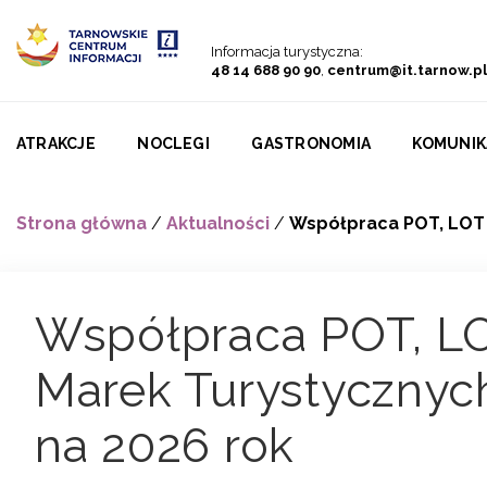
Przejdź do menu
Przejdź do treści
Przejdź do wyszukiwarki
Informacja turystyczna:
48 14 688 90 90
,
centrum@it.tarnow.pl
ATRAKCJE
NOCLEGI
GASTRONOMIA
KOMUNIK
Strona główna
/
Aktualności
/
Współpraca POT, LOT i
Współpraca POT, LO
Marek Turystycznych
na 2026 rok