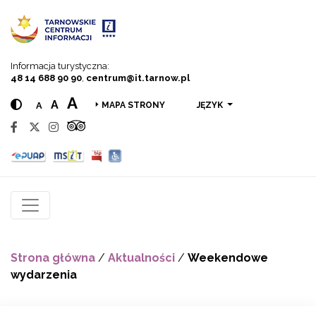
Przejdź do menu
Przejdź do treści
Przejdź do wyszukiwarki
Informacja turystyczna:
48 14 688 90 90
,
centrum@it.tarnow.pl
A
A
A
JĘZYK
MAPA STRONY
Strona główna
/
Aktualności
/
Weekendowe
wydarzenia