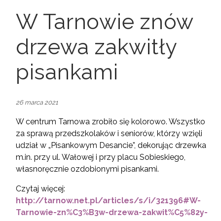
W Tarnowie znów
drzewa zakwitły
pisankami
26 marca 2021
W centrum Tarnowa zrobiło się kolorowo. Wszystko
za sprawą przedszkolaków i seniorów, którzy wzięli
udział w „Pisankowym Desancie”, dekorując drzewka
m.in. przy ul. Wałowej i przy placu Sobieskiego,
własnoręcznie ozdobionymi pisankami.
Czytaj więcej:
http://tarnow.net.pl/articles/s/i/321396#W-
Tarnowie-zn%C3%B3w-drzewa-zakwit%C5%82y-