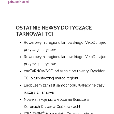
pisankami
OSTATNIE NEWSY DOTYCZĄCE
TARNOWA I TCI
Rowerowy hit regionu tarnowskiego, VeloDunajec
przyciąga turystów
Rowerowy hit regionu tarnowskiego, VeloDunajec
przyciąga turystów
enoTARNOWSKIE: od winnic po rowery. Dyrektor
TCI o turystycznej marce regionu
Enobusem zamiast samochodu. Wakacyjne trasy
ruszają z Tarnowa
Nowe atrakcje już wkrótce na Ścieżce w
Koronach Drzew w Ciężkowicach!
IDEA TARNÓW już działa. Co zmieni się w