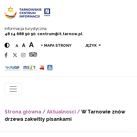
Przejdź do menu
Przejdź do treści
Przejdź do wyszukiwarki
Informacja turystyczna:
48 14 688 90 90
,
centrum@it.tarnow.pl
A
A
A
JĘZYK
MAPA STRONY
Strona główna
/
Aktualności
/
W Tarnowie znów
drzewa zakwitły pisankami