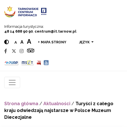
Przejdź do menu
Przejdź do treści
Przejdź do wyszukiwarki
Informacja turystyczna:
48 14 688 90 90
,
centrum@it.tarnow.pl
A
A
A
JĘZYK
MAPA STRONY
Strona główna
/
Aktualności
/
Turyści z całego
kraju odwiedzają najstarsze w Polsce Muzeum
Diecezjalne