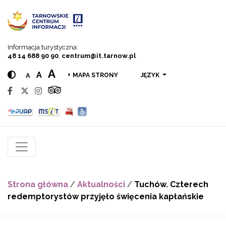
Przejdź do menu
Przejdź do treści
Przejdź do wyszukiwarki
Informacja turystyczna:
48 14 688 90 90
,
centrum@it.tarnow.pl
A
A
A
JĘZYK
MAPA STRONY
Strona główna
/
Aktualności
/
Tuchów. Czterech
redemptorystów przyjęło święcenia kapłańskie