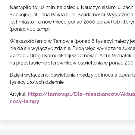
Nastąpiło to już m.in. na osiedlu Nauczycielskim, ulicach
Spokojnej, al. Jana Pawła II i al. Solidarności. Wyłączen
jest miasto Tarnów (nieco ponad 2000 opraw) lub któr
(ponad 500 lamp).
Większość lamp w Tarnowie (ponad 8 tysięcy) należy jed
nie da się wyłączyć zdalnie. Będą więc wyłączane sukce
Zarządu Dróg i Komunikacji w Tarnowie, Artur Michałek, 
na przestawienie sterowników oświetlenia w ponad 200
Dzięki wyłączeniu oświetlenia między północą a czwar
tysięcy złotych dziennie.
Artykuł:
https://tarnow.pl/Dla-mieszkancow/Aktu
nocy-lampy