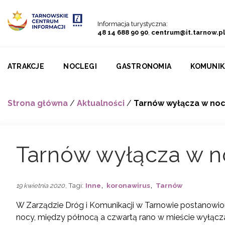
Przejdź do menu
Przejdź do treści
Przejdź do wyszukiwarki
Informacja turystyczna:
48 14 688 90 90
,
centrum@it.tarnow.pl
ATRAKCJE
NOCLEGI
GASTRONOMIA
KOMUNIK
Strona główna
/
Aktualności
/
Tarnów wyłącza w no
Tarnów wyłącza w n
,
,
, Tagi:
Inne
koronawirus
Tarnów
19 kwietnia 2020
W Zarządzie Dróg i Komunikacji w Tarnowie postanowion
nocy, między północą a czwartą rano w mieście wyłącza