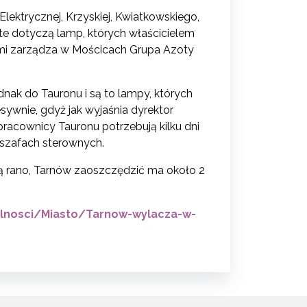
 Elektrycznej, Krzyskiej, Kwiatkowskiego,
ia te dotyczą lamp, których właścicielem
ymi zarządza w Mościcach Grupa Azoty
nak do Tauronu i są to lampy, których
sywnie, gdyż jak wyjaśnia dyrektor
pracownicy Tauronu potrzebują kilku dni
 szafach sterownych.
tą rano, Tarnów zaoszczędzić ma około 2
alnosci/Miasto/Tarnow-wylacza-w-