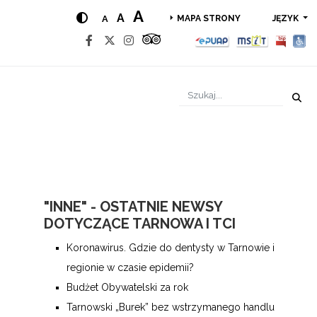
A
A
A
JĘZYK
MAPA STRONY
"INNE" - OSTATNIE NEWSY
DOTYCZĄCE TARNOWA I TCI
Koronawirus. Gdzie do dentysty w Tarnowie i
regionie w czasie epidemii?
Budżet Obywatelski za rok
Tarnowski „Burek” bez wstrzymanego handlu