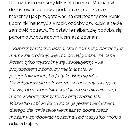
Do rozdania mieliśmy kilkaset choinek. Można było
degustować potrawy, podpatrzeć, co jeszcze
możemy i jak przygotować na świąteczny stół, kupić
upominki, nauczyć się robić ozdoby czy kupić a także
zamówić potrawy. To ostatnie najbardziej podoba się
panom odwiedzającym kiermasz z żonami.
– Kupiliśmy właśnie uszka, które zamrożę, barszcz już
mamy zamrożony, więc to, co najgorsze, za nami.
Potem tylko wystroimy się i świętujemy. – Ja
przyszedłem z żoną, by miała łatwiej w
przygotowaniach, bo ja tylko kibicuję jej. –
Przyglądamy się potrawom, zwróciliśmy uwagę na
kaczkę po staropolsku, wydaje się smakowita, więc
może wykorzystamy to, by przyrządzić tak. –
Wszystko robi w domu żona, ja jestem leniuchem,
dlatego dla mnie takie kiermasz to dobra rzecz,
możemy spróbować i pozamawiać wszystko,
mówią
odwiedzający.