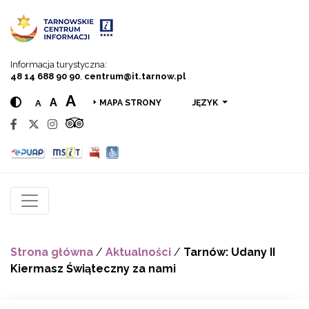
Przejdź do menu
Przejdź do treści
Przejdź do wyszukiwarki
Informacja turystyczna:
48 14 688 90 90
,
centrum@it.tarnow.pl
A
A
A
JĘZYK
MAPA STRONY
Strona główna
/
Aktualności
/
Tarnów: Udany II
Kiermasz Świąteczny za nami