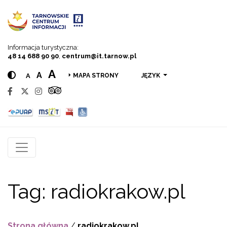
Przejdź do menu
Przejdź do treści
Przejdź do wyszukiwarki
Informacja turystyczna:
48 14 688 90 90
,
centrum@it.tarnow.pl
A
A
A
JĘZYK
MAPA STRONY
Tag:
radiokrakow.pl
Strona główna
/
radiokrakow.pl