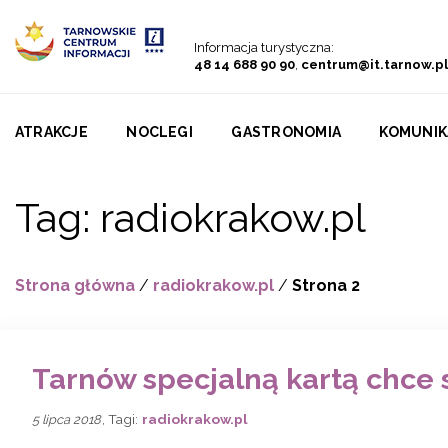
Przejdź do menu
Przejdź do treści
Przejdź do wyszukiwarki
Informacja turystyczna:
48 14 688 90 90
,
centrum@it.tarnow.pl
ATRAKCJE
NOCLEGI
GASTRONOMIA
KOMUNIK
Tag:
radiokrakow.pl
Strona główna
/
radiokrakow.pl
/
Strona 2
Tarnów specjalną kartą chce s
, Tagi:
radiokrakow.pl
5 lipca 2018