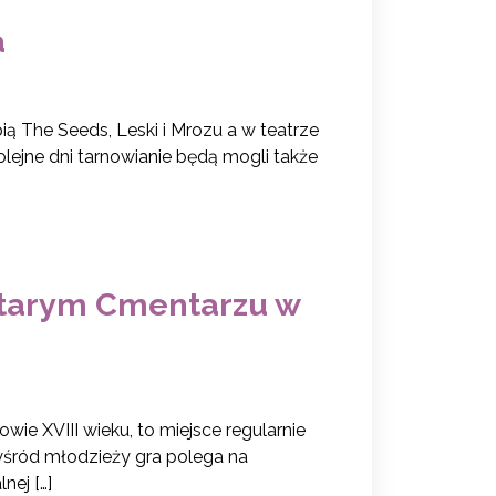
a
ą The Seeds, Leski i Mrozu a w teatrze
lejne dni tarnowianie będą mogli także
tarym Cmentarzu w
wie XVIII wieku, to miejsce regularnie
ród młodzieży gra polega na
nej […]