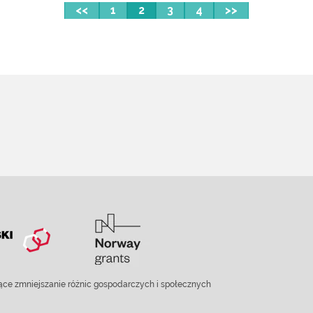
<<
1
2
3
4
>>
ce zmniejszanie różnic gospodarczych i społecznych