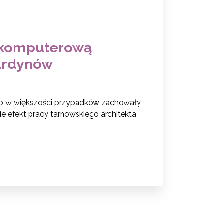
ł komputerową
nardynów
 bo w większości przypadków zachowały
zie efekt pracy tarnowskiego architekta