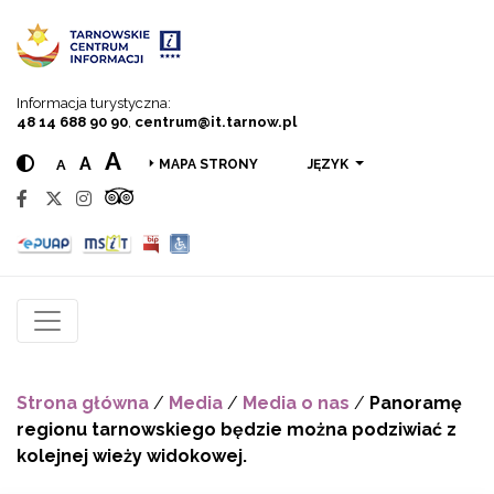
Przejdź do menu
Przejdź do treści
Przejdź do wyszukiwarki
Informacja turystyczna:
48 14 688 90 90
,
centrum@it.tarnow.pl
A
A
A
JĘZYK
MAPA STRONY
Strona główna
/
Media
/
Media o nas
/
Panoramę
regionu tarnowskiego będzie można podziwiać z
kolejnej wieży widokowej.