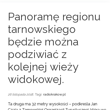
Panoramę regionu
tarnowskiego
będzie można
podziwiać z
kolejnej wieży
widokowej.
, Tagi:
radiokrakow.pl
26 listopada 2018
Ta druga ma 32 metry wysokości – podkreśla Jan
Czaja z Tarnowskiej Organizacji Turystycznej, która we